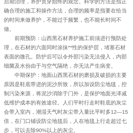
后期治理，养护贯穿始终的观念。科学的方法是指正
确合理的施工和操作方法，合理的频率是指要在恰当
的时间来做养护，不能过于频繁，也不能长时间不
做。
前期预防：山西黑石材养护施工前须进行预防处
理，在石材的六面同时涂抹**性的保护层，堵塞石材
表面的微孔。防护后可以令外部污染无法侵入，内部
细菌及水份由于与空气隔绝，亦无法产生病变。
中期保护：地面山西黑石材的磨损及破损的主要
原因是鞋底带进的泥沙所致，所以加设防尘地毯，控
制污染来源，将泥沙消除于门外，是保护地面光泽减
低维护成本的有效途径。人们平时行走时鞋底的灰尘
会带入室内，潮湿天气时灰尘带入量比平时多12—15
倍，在门口铺设防尘地毯后，人在地毯上行走超过七
步，可以去除90%以上的灰尘。